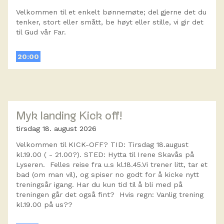
Velkommen til et enkelt bønnemøte; del gjerne det du
tenker, stort eller smått, be høyt eller stille, vi gir det
til Gud vår Far.
20:00
Myk landing Kick off!
tirsdag 18. august 2026
Velkommen til KICK-OFF? TID: Tirsdag 18.august
kl.19.00 ( - 21.00?). STED: Hytta til Irene Skavås på
Lyseren. Felles reise fra u.s kl.18.45.Vi trener litt, tar et
bad (om man vil), og spiser no godt for å kicke nytt
treningsår igang. Har du kun tid til å bli med på
treningen går det også fint? Hvis regn: Vanlig trening
kl.19.00 på us??