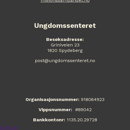
misjonssambandet.no
Ungdomssenteret
Besøksadresse:
Griniveien 23
1820 Spydeberg
post@ungdomssenteret.no
Organisasjonsnummer:
918064923
Vippsnummer:
#89042
Bankkontonr:
1135.20.29728
Logg inn