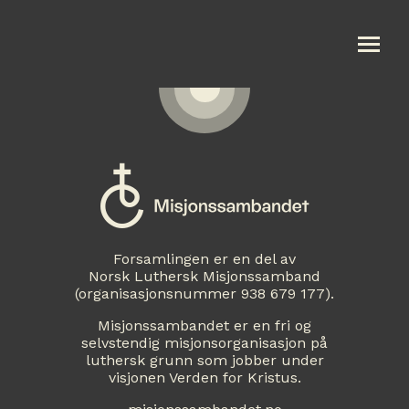
Om oss
Våre aktiviteter
Kalender
Forsamlingen er en del av
Utleie
Norsk Luthersk Misjonssamband
(organisasjonsnummer 938 679 177).
Gi en gave
Misjonssambandet er en fri og
selvstendig misjonsorganisasjon på
Oppmuntringsord
luthersk grunn som jobber under
visjonen Verden for Kristus.