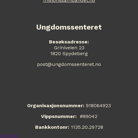
misjonssambandet.no
Ungdomssenteret
Besøksadresse:
Griniveien 23
1820 Spydeberg
post@ungdomssenteret.no
Organisasjonsnummer:
918064923
Vippsnummer:
#89042
Bankkontonr:
1135.20.29728
Logg inn