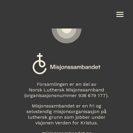
Om oss
Våre aktiviteter
Kalender
Forsamlingen er en del av
Utleie
Norsk Luthersk Misjonssamband
(organisasjonsnummer 938 679 177).
Gi en gave
Misjonssambandet er en fri og
selvstendig misjonsorganisasjon på
Oppmuntringsord
luthersk grunn som jobber under
visjonen Verden for Kristus.